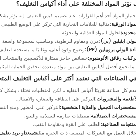
تؤثر المواد المختلفة على أداء أكياس التغليف؟
ختيار المواد أحد أهم القرارات عند تصميم كيس التغليف. إنه يؤثر بشكل
مواد الورقية:
مثالية للعلامات التجارية التي تركز على الوضع الطبيعي أ
محدودة
لحلول المواد الغذائية والتجزئة.
بولي ايثيلين (بي):
مرن ومقاوم للرطوبة، ومناسب لمجموعة واسعة م
دة البولي بروبيلين (PP):
وضوح وقوة أعلى، وغالبًا ما يستخدم لتغلي
كبات رقائق الألومنيوم:
خصائص حاجز ممتازة للأكسجين والمنتجات ا
ا ما تجمع أفضل أكياس التغليف بين مواد متعددة لتحقيق الحماية المثل
ي الصناعات التي تعتمد أكثر على أكياس التغليف الم
دم كل صناعة تقريبًا أكياس التغليف، لكن المتطلبات تختلف بشكل كب
أطعمة والمشروبات:
التركيز على النظافة والنضارة والامتثال.
تحضرات التجميل والعناية الشخصية:
التركيز على المظهر ومنع الت
مستحضرات الصيدلانية:
متطلبات صارمة للسلامة والتتبع.
منتجات الصناعية:
الطلب على القوة ومقاومة الثقب.
لال العمل مع الشركات المصنعة ذات الخبرة مثل
تشينغداو تريد تغليف