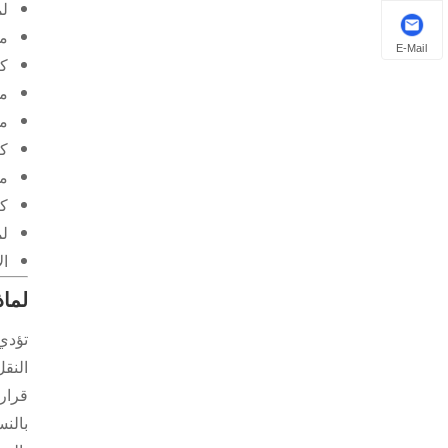
لم
ما
E-Mail
كي
ما
ما
كي
ما
كي
لماذ
ال
لماذ
تؤدي 
النق
قرار
بالن