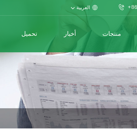
+86
العربية


منتجات
أخبار
تحميل