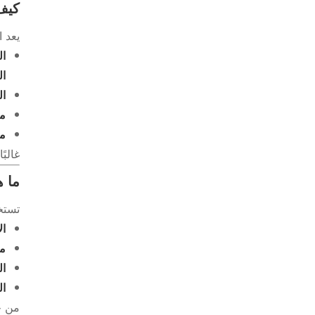
كيف 
يعد ا
ال
ال
ال
ما
مر
غالبً
ما ه
تستخ
ال
مس
ال
ال
من خ