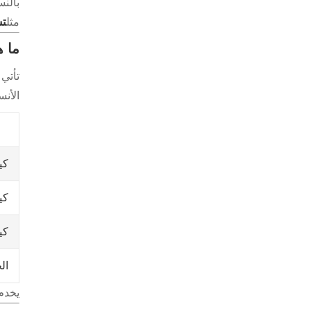
بالن
مثل
تش
ما ه
تأتي
الأن
كي
كي
كي
ال
يخدم 