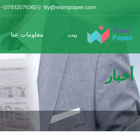
-13793257636
lily@wantpaper.com

بيت
معلومات عنا
أخبار