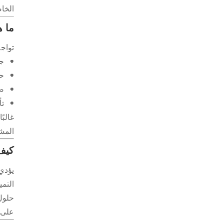
الخاص
ما ه
تواج
جو
حم
ضع
تأ
غالبً
المش
كيف 
يؤدي
التمي
حلول
على ا