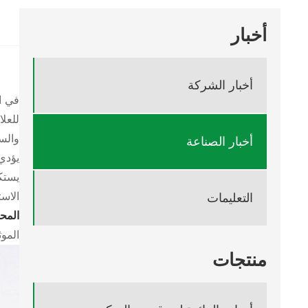
أخبار
أخبار الشركة
في ا
للعل
والس
أخبار الصناعة
يؤدي 
يستك
الاس
التعليمات
المح
الموث
منتجات