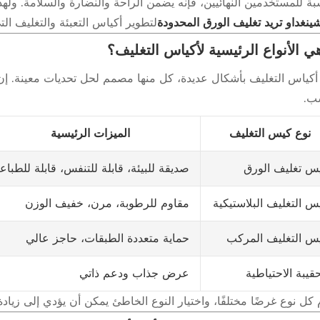
سبة للمستخدمين النهائيين، فإنه يضمن الراحة والنضارة والسلامة. ول
ينغداو تريد تغليف الورق المحدودة
لتطوير أكياس التعبئة والتغليف التي
ي الأنواع الرئيسية لأكياس التغليف؟
 أكياس التغليف بأشكال عديدة، كل منها مصمم لحل تحديات معينة. إن 
سب.
نوع كيس التغليف
الميزات الرئيسية
س تغليف الورق
صديقة للبيئة، قابلة للتنفس، قابلة للطباع
س التغليف البلاستيكية
مقاوم للرطوبة، مرن، خفيف الوزن
س التغليف المركب
حماية متعددة الطبقات، حاجز عالي
حقيبة الاحتياطية
عرض جذاب ودعم ذاتي
كل نوع غرضًا مختلفًا، واختيار النوع الخاطئ يمكن أن يؤدي إلى زياد